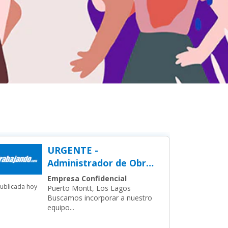
URGENTE -
Administrador de Obra
de edificación en Altura
Empresa Confidencial
ublicada hoy
para Puerto Montt
Puerto Montt, Los Lagos
Buscamos incorporar a nuestro
equipo...